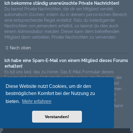
Ich bekomme ständig unerwünschte Private Nachrichten!
Du kannst Private Nachrichten, die dir ein Mitglied sendet,
automatisch löschen, indem du in deinem persönlichen Bereich
eine entsprechende Regel erstellst. Falls du belästigende
Nachrichten von jemandem erhältst, so kannst du dies auch
einem Administrator melden. Dieser kann dem betreffenden
Mitglied dann verbieten, Private Nachrichten zu versenden.
Nach oben
Ich habe eine Spam-E-Mail von einem Mitglied dieses Forums
erhalten!
Es tut uns leid, das zu hören. Das E-Mail-Formular dieses
Forums hat einige Sicherheitsvorkehrungen, die Benutzer, die
solche Nachrichten senden, identifizieren sollen. Du solltest
Diese Website nutzt Cookies, um dir den
einem Administrator die komplette E-Mail, die du bekommen
bestmöglichen Komfort bei der Nutzung zu
hast, weiterleiten. Dabei ist es ganz wichtig, die Kopfzeilen
(Headers) mitzuschicken. Diese enthalten Details über den
bieten.
Mehr erfahren
Benutzer, der die E-Mail verschickt hat. Der Administrator kann
dann entsprechend reagieren.
Verstanden!
Nach oben