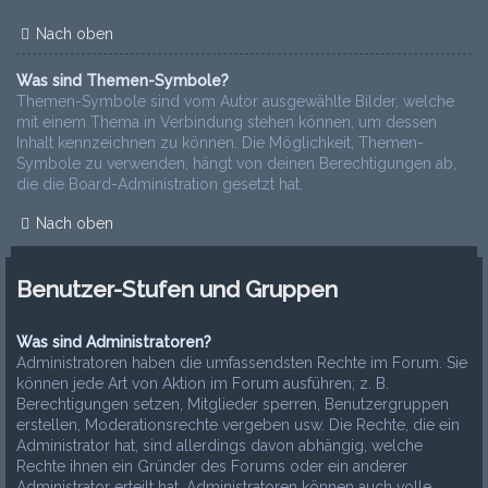
Nach oben
Was sind Themen-Symbole?
Themen-Symbole sind vom Autor ausgewählte Bilder, welche
mit einem Thema in Verbindung stehen können, um dessen
Inhalt kennzeichnen zu können. Die Möglichkeit, Themen-
Symbole zu verwenden, hängt von deinen Berechtigungen ab,
die die Board-Administration gesetzt hat.
Nach oben
Benutzer-Stufen und Gruppen
Was sind Administratoren?
Administratoren haben die umfassendsten Rechte im Forum. Sie
können jede Art von Aktion im Forum ausführen; z. B.
Berechtigungen setzen, Mitglieder sperren, Benutzergruppen
erstellen, Moderationsrechte vergeben usw. Die Rechte, die ein
Administrator hat, sind allerdings davon abhängig, welche
Rechte ihnen ein Gründer des Forums oder ein anderer
Administrator erteilt hat. Administratoren können auch volle