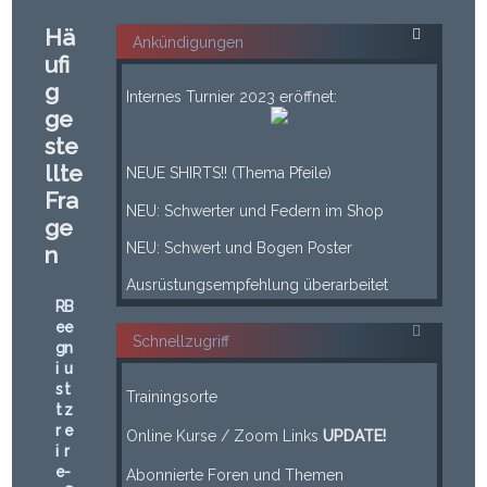
Hä
Ankündigungen
ufi
___
g
Internes Turnier 2023 eröffnet:
ge
___
ste
____
llte
NEUE SHIRTS!! (Thema Pfeile)
____
Fra
NEU: Schwerter und Federn im Shop
ge
____
NEU: Schwert und Bogen Poster
n
____
Ausrüstungsempfehlung überarbeitet
R
B
e
e
Schnellzugriff
g
n
i
u
-----
s
t
Trainingsorte
t
z
-----
r
e
Online Kurse / Zoom Links
UPDATE!
i
r
Leerzeile
e
-
Abonnierte Foren und Themen