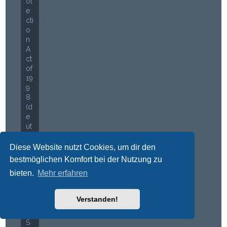
ot
e
cti
o
n
A
ct
of
19
9
8
(d
e
ut
sc
h:
Diese Website nutzt Cookies, um dir den
G
bestmöglichen Komfort bei der Nutzung zu
es
bieten.
Mehr erfahren
et
z
z
Verstanden!
u
m
S