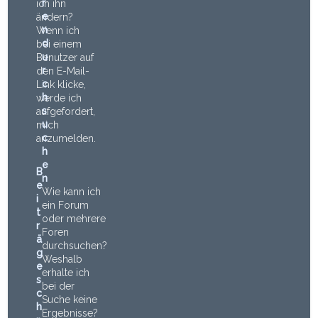
r
ich ihn
e
ändern?
n
Wenn ich
d
bei einem
u
Benutzer auf
r
den E-Mail-
c
Link klicke,
h
werde ich
s
aufgefordert,
u
mich
c
anzumelden.
h
e
B
n
e
Wie kann ich
i
ein Forum
t
oder mehrere
r
Foren
ä
durchsuchen?
g
Weshalb
e
erhalte ich
s
bei der
c
Suche keine
h
Ergebnisse?