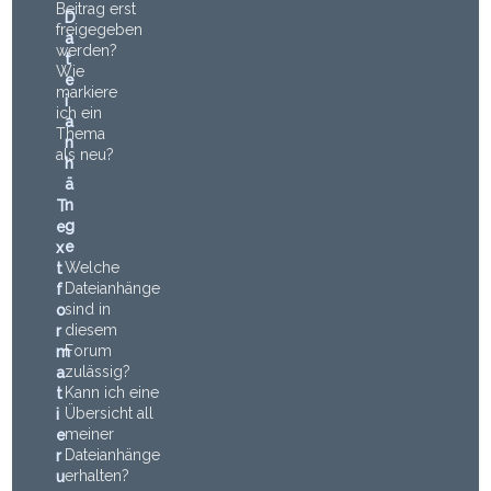
Beitrag erst
D
freigegeben
a
werden?
t
Wie
e
markiere
i
ich ein
a
Thema
n
als neu?
h
ä
n
T
g
e
e
x
Welche
t
Dateianhänge
f
sind in
o
diesem
r
Forum
m
zulässig?
a
Kann ich eine
t
Übersicht all
i
meiner
e
Dateianhänge
r
erhalten?
u