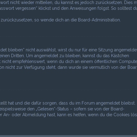
swort nicht wieder mitteilen, du kannst es jedoch zurücksetzen. Dies 
sswort vergessen“ klickst und den Anweisungen folgst. So solltest d
rt zurückzusetzen, so wende dich an die Board-Administration.
bleiben“ nicht auswählst, wirst du nur für eine Sitzung angemeldet
inen Dritten. Um angemeldet zu bleiben, kannst du das Kästchen
 nicht empfehlenswert, wenn du dich an einem öffentlichen Compute
ion nicht zur Verfügung steht, dann wurde sie vermutlich von der Boa
tellt hat und die dafür sorgen, dass du im Forum angemeldet bleibst.
spielsweise den „Gelesen“-Status – sofern sie von der Board-
er An- oder Abmeldung hast, kann es helfen, wenn du die Cookies lös