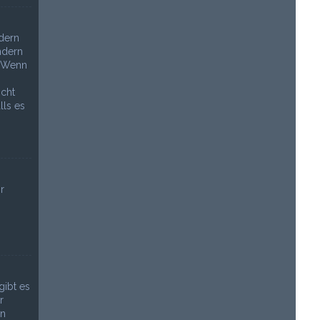
dern
ndern
. Wenn
n
icht
lls es
r
gibt es
r
in