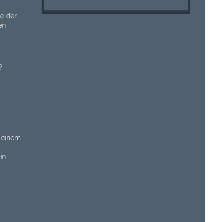
Leerzeile
te der
en
?
 einem
in