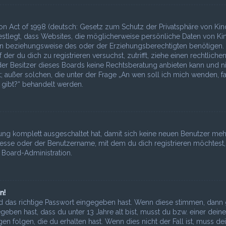
on Act of 1998 (deutsch: Gesetz zum Schutz der Privatsphäre von Kin
 festlegt, dass Websites, die möglicherweise persönliche Daten von Ki
ern beziehungsweise des oder der Erziehungsberechtigten benötigen
 der du dich zu registrieren versuchst, zutrifft, ziehe einen rechtliche
der Besitzer dieses Boards keine Rechtsberatung anbieten kann und n
st; außer solchen, die unter der Frage „An wen soll ich mich wenden, fa
gibt?“ behandelt werden.
erung komplett ausgeschaltet hat, damit sich keine neuen Benutzer meh
esse oder der Benutzername, mit dem du dich registrieren möchtest,
 Board-Administration.
n!
 das richtige Passwort eingegeben hast. Wenn diese stimmen, dann 
egeben hast, dass du unter 13 Jahre alt bist, musst du bzw. einer deine
 folgen, die du erhalten hast. Wenn dies nicht der Fall ist, muss de