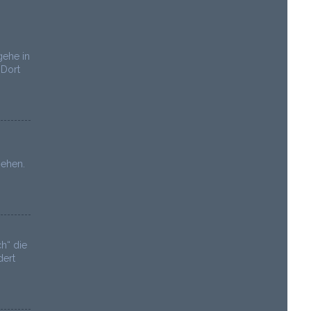
gehe in
 Dort
sehen.
h“ die
dert