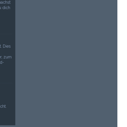
machst
u dich
. Dies
r, zum
rd-
cht.