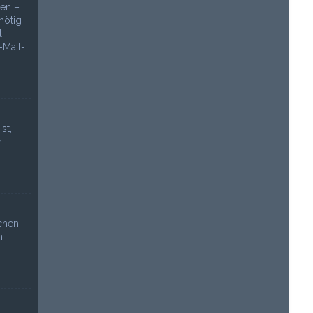
den –
nötig
l-
-Mail-
st,
n
chen
.