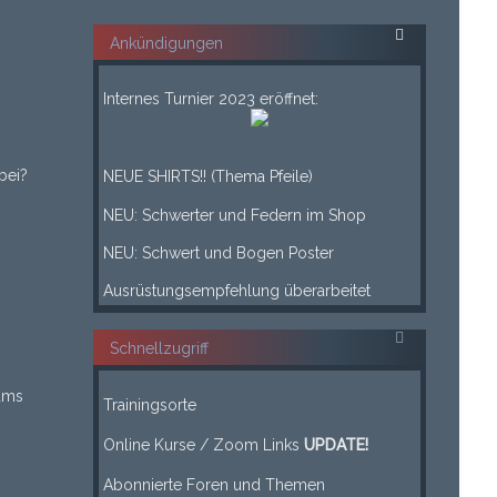
Ankündigungen
___
Internes Turnier 2023 eröffnet:
___
____
bei?
NEUE SHIRTS!! (Thema Pfeile)
____
NEU: Schwerter und Federn im Shop
____
NEU: Schwert und Bogen Poster
____
Ausrüstungsempfehlung überarbeitet
Schnellzugriff
-----
ums
Trainingsorte
-----
Online Kurse / Zoom Links
UPDATE!
Leerzeile
Abonnierte Foren und Themen