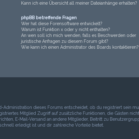
Kann ich eine Übersicht all meiner Dateianhänge erhalten?
phpBB betreffende Fragen
Wer hat diese Forensoftware entwickelt?
Warum ist Funktion x oder y nicht enthalten?
An wen soll ich mich wenden, falls es Beschwerden oder
juristische Anfragen zu diesem Forum gibt?
Wie kann ich einen Administrator des Boards kontaktieren?
d-Administration dieses Forums entscheidet, ob du registriert sein mu
istriertes Mitglied Zugriff auf zusätzliche Funktionen, die Gästen nich
richten, E-Mail-Versand an andere Mitglieder, Beitritt zu Benutzergru
nell erledigt ist und dir zahlreiche Vorteile bietet.