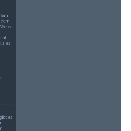
dern
ndern
. Wenn
n
icht
lls es
r
gibt es
r
in