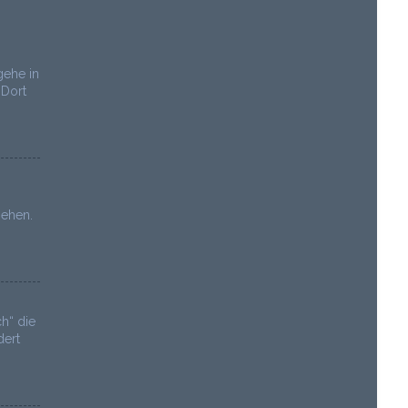
gehe in
 Dort
sehen.
h“ die
dert