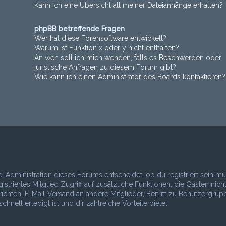
Kann ich eine Übersicht all meiner Dateianhänge erhalten?
phpBB betreffende Fragen
Wer hat diese Forensoftware entwickelt?
Warum ist Funktion x oder y nicht enthalten?
An wen soll ich mich wenden, falls es Beschwerden oder
juristische Anfragen zu diesem Forum gibt?
Wie kann ich einen Administrator des Boards kontaktieren?
d-Administration dieses Forums entscheidet, ob du registriert sein mu
istriertes Mitglied Zugriff auf zusätzliche Funktionen, die Gästen nich
richten, E-Mail-Versand an andere Mitglieder, Beitritt zu Benutzergru
nell erledigt ist und dir zahlreiche Vorteile bietet.