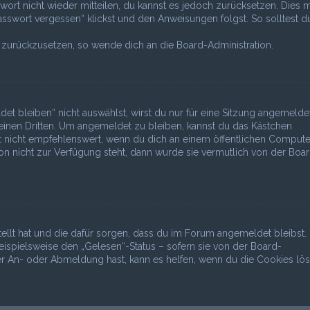
swort nicht wieder mitteilen, du kannst es jedoch zurücksetzen. Dies 
sswort vergessen“ klickst und den Anweisungen folgst. So solltest d
rt zurückzusetzen, so wende dich an die Board-Administration.
bleiben“ nicht auswählst, wirst du nur für eine Sitzung angemeldet
inen Dritten. Um angemeldet zu bleiben, kannst du das Kästchen
 nicht empfehlenswert, wenn du dich an einem öffentlichen Compute
ion nicht zur Verfügung steht, dann wurde sie vermutlich von der Boa
tellt hat und die dafür sorgen, dass du im Forum angemeldet bleibst.
spielsweise den „Gelesen“-Status – sofern sie von der Board-
er An- oder Abmeldung hast, kann es helfen, wenn du die Cookies lös