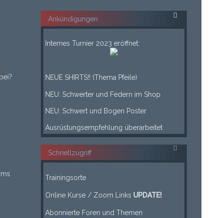
Ankündigungen
___
Internes Turnier 2023 eröffnet:
___
____
bei?
NEUE SHIRTS!! (Thema Pfeile)
____
NEU: Schwerter und Federn im Shop
____
NEU: Schwert und Bogen Poster
____
Ausrüstungsempfehlung überarbeitet
Schnellzugriff
-----
ums
Trainingsorte
-----
Online Kurse / Zoom Links
UPDATE!
Leerzeile
Abonnierte Foren und Themen