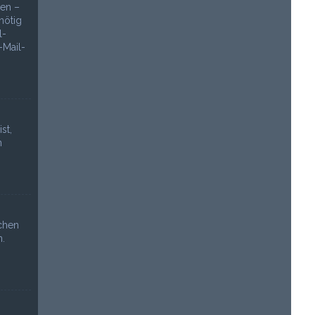
den –
nötig
l-
-Mail-
st,
n
chen
.