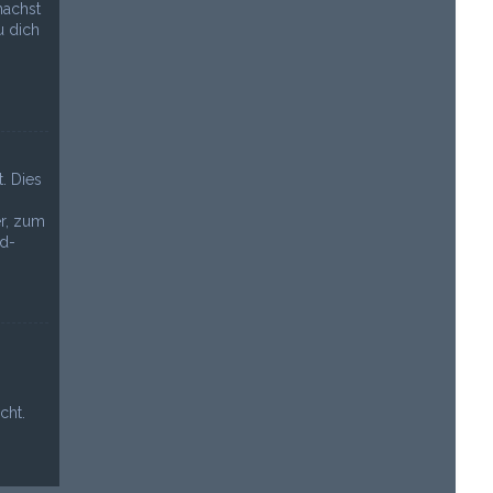
machst
u dich
. Dies
r, zum
rd-
cht.