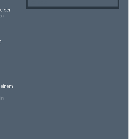
Leerzeile
te der
en
?
 einem
in