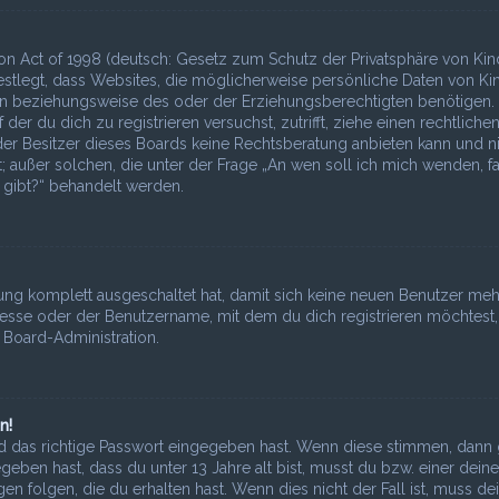
on Act of 1998 (deutsch: Gesetz zum Schutz der Privatsphäre von Kin
 festlegt, dass Websites, die möglicherweise persönliche Daten von Ki
ern beziehungsweise des oder der Erziehungsberechtigten benötigen
 der du dich zu registrieren versuchst, zutrifft, ziehe einen rechtliche
der Besitzer dieses Boards keine Rechtsberatung anbieten kann und n
st; außer solchen, die unter der Frage „An wen soll ich mich wenden, fa
gibt?“ behandelt werden.
erung komplett ausgeschaltet hat, damit sich keine neuen Benutzer meh
esse oder der Benutzername, mit dem du dich registrieren möchtest,
 Board-Administration.
n!
 das richtige Passwort eingegeben hast. Wenn diese stimmen, dann 
egeben hast, dass du unter 13 Jahre alt bist, musst du bzw. einer deine
 folgen, die du erhalten hast. Wenn dies nicht der Fall ist, muss de