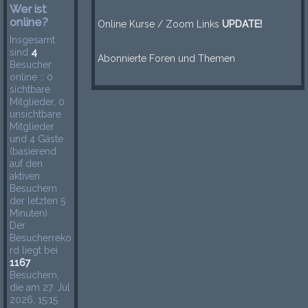
-----
Wer ist
online?
Online Kurse / Zoom Links
UPDATE!
Insgesamt
Leerzeile
sind
4
Abonnierte Foren und Themen
Besucher
Leerzeile
online :: 0
sichtbare
Mitglieder, 0
unsichtbare
Mitglieder
und 4 Gäste
(basierend
auf den
aktiven
Besuchern
der letzten 5
Minuten)
Der
Besucherreko
rd liegt bei
1167
Besuchern,
die am 27. Jul
2026, 15:15