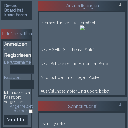
Ankündigungen
Dieses
Board hat
keine Foren.
___
Internes Turnier 2023 eröffnet:
___
Information
____
Anmelden
•
NEUE SHIRTS!! (Thema Pfeile)
Registrieren
____
Benutzername:
NEU: Schwerter und Federn im Shop
____
Passwort:
NEU: Schwert und Bogen Poster
____
Ausrüstungsempfehlung überarbeitet
Ich habe mein
Passwort
vergessen
Schnellzugriff
Angemeldet
bleiben
-----
Trainingsorte