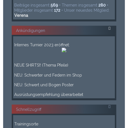
Beiträge insgesamt
569
• Themen insgesamt
280
•
Mitglieder insgesamt
172
• Unser neuestes Mitglied:
Verena
Ankündigungen
___
Internes Turnier 2023 eröffnet:
___
____
NEUE SHIRTS!! (Thema Pfeile)
____
NEU: Schwerter und Federn im Shop
____
NEU: Schwert und Bogen Poster
____
Ausrüstungsempfehlung überarbeitet
Schnellzugriff
-----
Trainingsorte