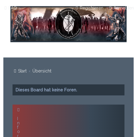
FAQ
Registrieren
Anmelden
Start
Übersicht
Dieses Board hat keine Foren.
I
n
f
o
r