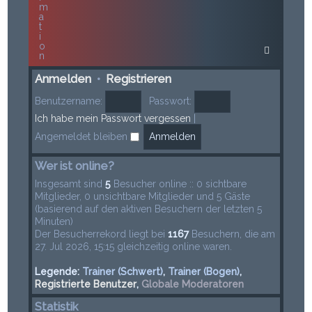
m
a
t
i
o
n
Anmelden
•
Registrieren
Benutzername:
Passwort:
Ich habe mein Passwort vergessen
|
Angemeldet bleiben
Wer ist online?
Insgesamt sind
5
Besucher online :: 0 sichtbare
Mitglieder, 0 unsichtbare Mitglieder und 5 Gäste
(basierend auf den aktiven Besuchern der letzten 5
Minuten)
Der Besucherrekord liegt bei
1167
Besuchern, die am
27. Jul 2026, 15:15 gleichzeitig online waren.
Legende:
Trainer (Schwert)
,
Trainer (Bogen)
,
Registrierte Benutzer
,
Globale Moderatoren
Statistik