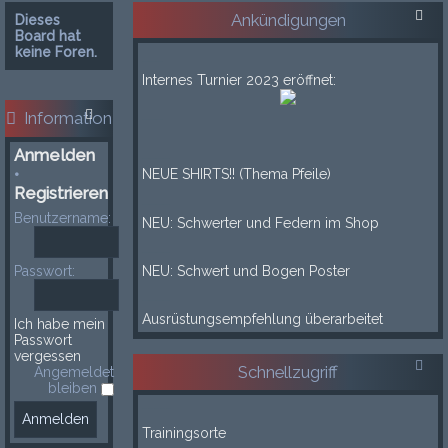
Ankündigungen
Dieses
Board hat
keine Foren.
___
Internes Turnier 2023 eröffnet:
___
Information
____
Anmelden
•
NEUE SHIRTS!! (Thema Pfeile)
Registrieren
____
Benutzername:
NEU: Schwerter und Federn im Shop
____
Passwort:
NEU: Schwert und Bogen Poster
____
Ausrüstungsempfehlung überarbeitet
Ich habe mein
Passwort
vergessen
Schnellzugriff
Angemeldet
bleiben
-----
Trainingsorte