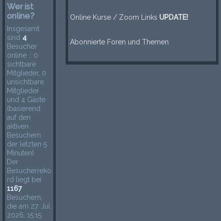
-----
Wer ist
online?
Online Kurse / Zoom Links
UPDATE!
Insgesamt
Leerzeile
sind
4
Abonnierte Foren und Themen
Besucher
Leerzeile
online :: 0
sichtbare
Mitglieder, 0
unsichtbare
Mitglieder
und 4 Gäste
(basierend
auf den
aktiven
Besuchern
der letzten 5
Minuten)
Der
Besucherreko
rd liegt bei
1167
Besuchern,
die am 27. Jul
2026, 15:15