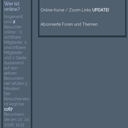
-----
Wer ist
online?
Online Kurse / Zoom Links
UPDATE!
Insgesamt
Leerzeile
sind
2
Abonnierte Foren und Themen
Besucher
Leerzeile
online :: 0
sichtbare
Mitglieder, 0
unsichtbare
Mitglieder
und 2 Gäste
(basierend
auf den
aktiven
Besuchern
der letzten 5
Minuten)
Der
Besucherreko
rd liegt bei
1167
Besuchern,
die am 27. Jul
2026, 15:15