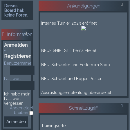
Ankündigungen
Dieses
Board hat
keine Foren.
___
Internes Turnier 2023 eröffnet:
___
Information
____
Anmelden
•
NEUE SHIRTS!! (Thema Pfeile)
Registrieren
____
Benutzername:
NEU: Schwerter und Federn im Shop
____
Passwort:
NEU: Schwert und Bogen Poster
____
Ausrüstungsempfehlung überarbeitet
Ich habe mein
Passwort
vergessen
Schnellzugriff
Angemeldet
bleiben
-----
Trainingsorte