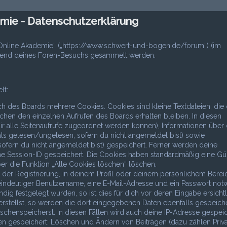
ie - Datenschutzerklärung
 Online Akademie“ („https://www.schwert-und-bogen.de/forum“) (im
ährend deines Foren-Besuchs gesammelt werden.
lt:
h des Boards mehrere Cookies. Cookies sind kleine Textdateien, die 
chen den einzelnen Aufrufen des Boards erhalten bleiben. In diesen
dir alle Seitenaufrufe zugeordnet werden können), Informationen über 
als gelesen/ungelesen; sofern du nicht angemeldet bist) sowie
ofern du nicht angemeldet bist) gespeichert. Ferner werden deine
ine Session-ID gespeichert. Die Cookies haben standardmäßig eine Gül
ber die Funktion „Alle Cookies löschen“ löschen.
 der Registrierung, in deinem Profil oder deinem persönlichem Berei
 eindeutiger Benutzername, eine E-Mail-Adresse und ein Passwort not
ig festgelegt wurden, so ist dies für dich vor deren Eingabe ersichtl
erstellst, so werden die dort eingegebenen Daten ebenfalls gespeiche
ischenspeicherst. In diesen Fällen wird auch deine IP-Adresse gespeic
nen gespeichert: Löschen und Ändern von Beiträgen (dazu zählen Priv