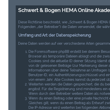
Schwert & Bogen HEMA Online Akadem
Diese Richtlinie beschreibt, wie „Schwert & Bogen HEMA
Folgenden „der Betreiber“) die Daten verwendet, die w
Umfang und Art der Datenspeicherung
Deine Daten werden auf vier verschiedene Arten gesamme
Die Forensoftware phpBB erstellt bei deinem Besuc
Browser als temporäre Dateien ablegt und die zwis
Cookies sind die aktuelle ID deiner Sitzung (damit 
von dir gelesenen Beiträge (zur Markierung dieser 
Informationen über deine Teilnahme an Umfragen (s
Benutzer-ID, ein Authentifizierungsschlüssel und e
von einem Jahr. Alle Cookies kannst du jederzeit ü
Weiterhin werden die Daten gespeichert, die du bei
angibst. Für die Registrierung sind mindestens ein
Wenn durch den Betreiber weitere Daten als notwend
Wenn du einen Beitrag oder eine private Nachricht 
Gleiches gilt, wenn du einen Beitrag als Entwurf zw
Die IP-Adresse wird weiterhin bei folgenden Aktio