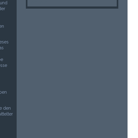
Leerzeile
 und
der
en
ieses
as
be
esse
iben
ie den
ttelter