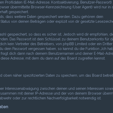
n Profildaten (E-Mail-Adresse, Kontoaktivierung, Benutzer-Passwort)
wser übermittelte Browser-Kennzeichnung (User Agent) wird nur in 
rhaft gespeichert.
rds, dass weitere Daten gespeichert werden. Dazu gehören dein
atus von deinen Beiträgen oder explizit von dir gesetzte Lesezeich
sh) gespeichert, so dass es sicher ist. Jedoch wird dir empfohlen, d
nden. Das Passwort ist dein Schlüssel zu deinem Benutzerkonto für d
ch kein Vertreter des Betreibers, von phpBB Limited oder ein Dritter
du dein Passwort vergessen haben, so kannst du die Funktion „Ich ha
 fragt dich dann nach deinem Benutzernamen und deiner E-Mail-Adr
 diese Adresse, mit dem du dann auf das Board zugreifen kannst.
nd oben näher spezifizierten Daten zu speichern, um das Board betre
einer Interessenabwägung zwischen deinen und seinen Interessen sow
en zusammen mit deiner IP-Adresse und der von deinem Browser übermi
bwehr oder zur rechtlichen Nachverfolgbarkeit notwendig ist.
aten