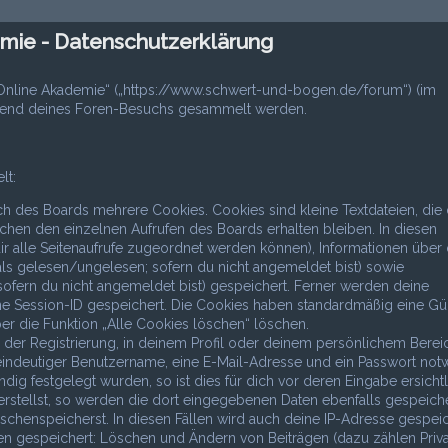
ie - Datenschutzerklärung
 Online Akademie“ („https://www.schwert-und-bogen.de/forum“) (im
ährend deines Foren-Besuchs gesammelt werden.
lt:
h des Boards mehrere Cookies. Cookies sind kleine Textdateien, die 
chen den einzelnen Aufrufen des Boards erhalten bleiben. In diesen
dir alle Seitenaufrufe zugeordnet werden können), Informationen über 
als gelesen/ungelesen; sofern du nicht angemeldet bist) sowie
ofern du nicht angemeldet bist) gespeichert. Ferner werden deine
ine Session-ID gespeichert. Die Cookies haben standardmäßig eine Gül
ber die Funktion „Alle Cookies löschen“ löschen.
 der Registrierung, in deinem Profil oder deinem persönlichem Berei
 eindeutiger Benutzername, eine E-Mail-Adresse und ein Passwort not
ig festgelegt wurden, so ist dies für dich vor deren Eingabe ersichtl
erstellst, so werden die dort eingegebenen Daten ebenfalls gespeiche
ischenspeicherst. In diesen Fällen wird auch deine IP-Adresse gespeic
nen gespeichert: Löschen und Ändern von Beiträgen (dazu zählen Priv