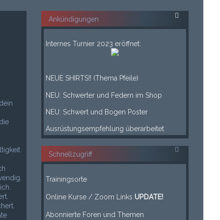
Ankündigungen
___
Internes Turnier 2023 eröffnet:
___
____
NEUE SHIRTS!! (Thema Pfeile)
____
NEU: Schwerter und Federn im Shop
dein
____
NEU: Schwert und Bogen Poster
____
die
Ausrüstungsempfehlung überarbeitet
tigkeit
Schnellzugriff
ch
-----
wendig.
Trainingsorte
ich.
-----
rt.
Online Kurse / Zoom Links
UPDATE!
hert.
Leerzeile
Abonnierte Foren und Themen
ate