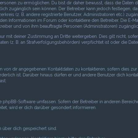
ersonen zu ermöglichen. Du bist dir daher bewusst, dass die Daten d
entlich zugänglich sein können. Der Betreiber kann jedoch festlegen, da
rkreis (z. B. andere registrierte Benutzer, Administratoren etc.) zugän
en Informationen im Forum oder kontaktiere den Betreiber. Die E-Ma
treiber und von ihm beauftragte Personen (Administratoren) zugänglic
r mit deiner Zustimmung an Dritte weitergeben. Dies gilt nicht, sofer
n (z. B. an Strafverfolgungsbehörden) verpflichtet ist oder die Date
en von dir angegebenen Kontaktdaten zu kontaktieren, sofern dies zur
derlich ist. Darüber hinaus dürfen er und andere Benutzer dich kontak
ast.
die phpBB-Software umfassen. Sofern der Betreiber in anderen Bereich
et, wird er dich darüber gesondert informieren.
en über dich gespeichert sind.