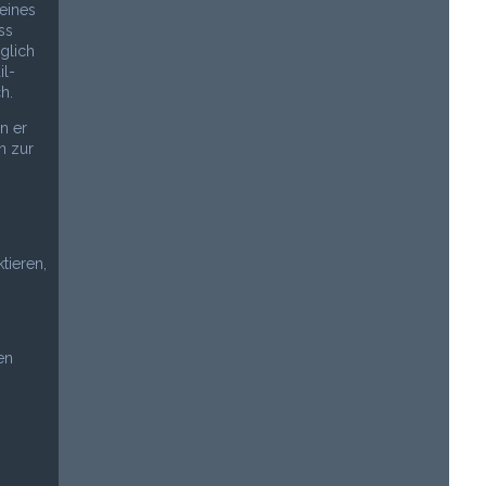
eines
ss
glich
il-
h.
n er
n zur
tieren,
en