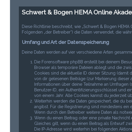
Schwert & Bogen HEMA Online Akadem
Diese Richtlinie beschreibt, wie „Schwert & Bogen HEMA
Folgenden „der Betreiber“) die Daten verwendet, die w
Umfang und Art der Datenspeicherung
Deine Daten werden auf vier verschiedene Arten gesamme
Die Forensoftware phpBB erstellt bei deinem Besuc
Browser als temporäre Dateien ablegt und die zwis
Cookies sind die aktuelle ID deiner Sitzung (damit 
von dir gelesenen Beiträge (zur Markierung dieser 
Informationen über deine Teilnahme an Umfragen (s
Benutzer-ID, ein Authentifizierungsschlüssel und e
von einem Jahr. Alle Cookies kannst du jederzeit ü
Weiterhin werden die Daten gespeichert, die du bei
angibst. Für die Registrierung sind mindestens ein
Wenn durch den Betreiber weitere Daten als notwend
Wenn du einen Beitrag oder eine private Nachricht 
Gleiches gilt, wenn du einen Beitrag als Entwurf zw
Die IP-Adresse wird weiterhin bei folgenden Aktio