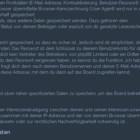
n Profildaten (E-Mail-Adresse, Kontoaktivierung, Benutzer-Passwort)
wser übermittelte Browser-Kennzeichnung (User Agent) wird nur in 
rhaft gespeichert.
rds, dass weitere Daten gespeichert werden. Dazu gehören dein
atus von deinen Beiträgen oder explizit von dir gesetzte Lesezeich
sh) gespeichert, so dass es sicher ist. Jedoch wird dir empfohlen, d
nden. Das Passwort ist dein Schlüssel zu deinem Benutzerkonto für d
ch kein Vertreter des Betreibers, von phpBB Limited oder ein Dritter
du dein Passwort vergessen haben, so kannst du die Funktion „Ich ha
 fragt dich dann nach deinem Benutzernamen und deiner E-Mail-Adr
 diese Adresse, mit dem du dann auf das Board zugreifen kannst.
nd oben näher spezifizierten Daten zu speichern, um das Board betre
einer Interessenabwägung zwischen deinen und seinen Interessen sow
en zusammen mit deiner IP-Adresse und der von deinem Browser übermi
bwehr oder zur rechtlichen Nachverfolgbarkeit notwendig ist.
aten