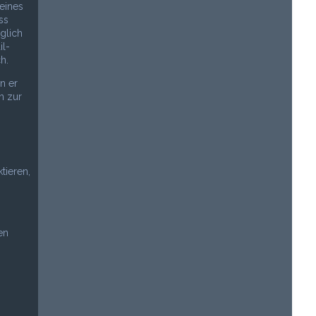
eines
ss
glich
il-
h.
n er
n zur
tieren,
en