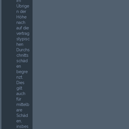
im
Übrige
n der
Höhe
nach
auf die
vertrag
stypisc
hen
Durchs
chnitts
schäd
en
begre
nzt.
Dies
gilt
auch
für
mittelb
are
Schäd
en,
insbes