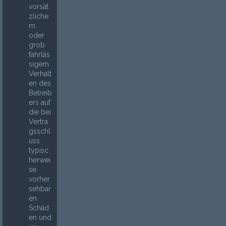
vorsät
zliche
m
oder
grob
fahrläs
sigem
Verhalt
en des
Betreib
ers auf
die bei
Vertra
gsschl
uss
typisc
herwei
se
vorher
sehbar
en
Schäd
en und