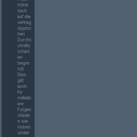
Höhe
nach
auf die
vertrag
stypisc
hen
Durchs
chnitts
schäd
en
begre
nzt.
Dies
gilt
auch
für
mittelb
are
Folges
chäde
n wie
insbes
onder