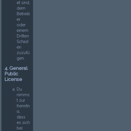
et sind,
dem
Betreib
er
oder
einem
Dritten
Schad
en
zuzufü
gen.
4. General
Public
License
Du
nimms
t zur
Kenntn
is,
dass
es sich
bei