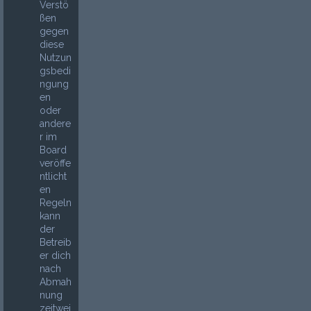
Verstö
ßen
gegen
diese
Nutzun
gsbedi
ngung
en
oder
andere
r im
Board
veröffe
ntlicht
en
Regeln
kann
der
Betreib
er dich
nach
Abmah
nung
zeitwei