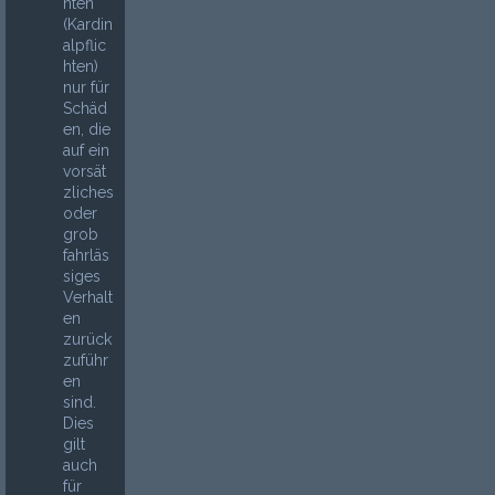
hten
(Kardin
alpflic
hten)
nur für
Schäd
en, die
auf ein
vorsät
zliches
oder
grob
fahrläs
siges
Verhalt
en
zurück
zuführ
en
sind.
Dies
gilt
auch
für