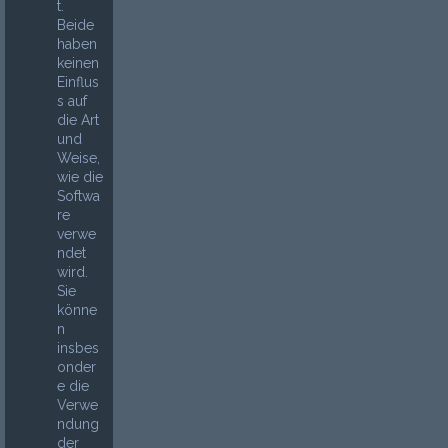
t.
Beide
haben
keinen
Einflus
s auf
die Art
und
Weise,
wie die
Softwa
re
verwe
ndet
wird.
Sie
könne
n
insbes
onder
e die
Verwe
ndung
der