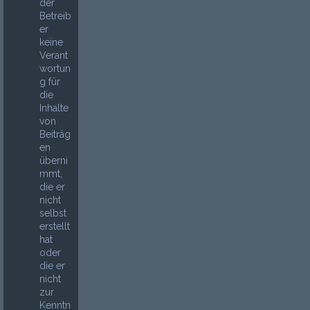
der
Betreib
er
keine
Verant
wortun
g für
die
Inhalte
von
Beiträg
en
überni
mmt,
die er
nicht
selbst
erstellt
hat
oder
die er
nicht
zur
Kenntn