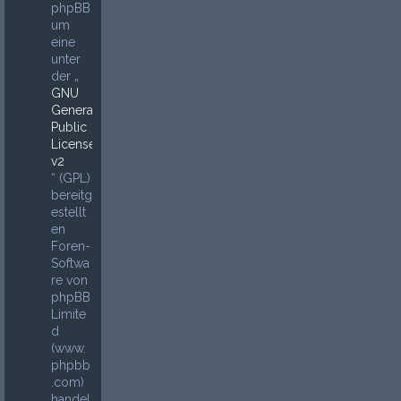
phpBB
um
eine
unter
der „
GNU
General
Public
License
v2
“ (GPL)
bereitg
estellt
en
Foren-
Softwa
re von
phpBB
Limite
d
(www.
phpbb
.com)
handel