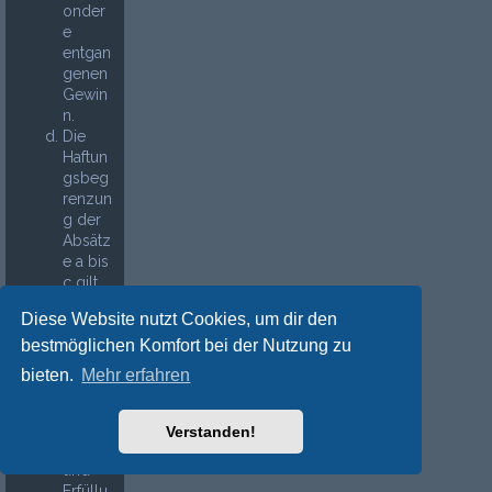
onder
e
entgan
genen
Gewin
n.
Die
Haftun
gsbeg
renzun
g der
Absätz
e a bis
c gilt
sinnge
Diese Website nutzt Cookies, um dir den
mäß
auch
bestmöglichen Komfort bei der Nutzung zu
zugun
bieten.
Mehr erfahren
sten
der
Mitarb
Verstanden!
eiter
und
Erfüllu