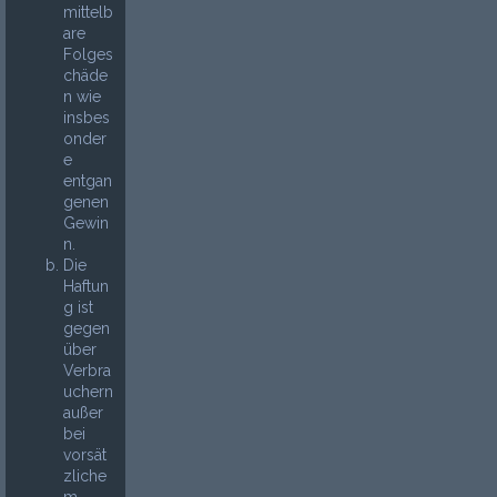
mittelb
are
Folges
chäde
n wie
insbes
onder
e
entgan
genen
Gewin
n.
Die
Haftun
g ist
gegen
über
Verbra
uchern
außer
bei
vorsät
zliche
m