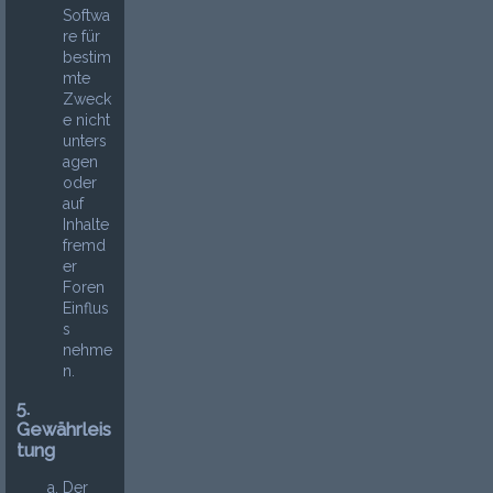
Softwa
re für
bestim
mte
Zweck
e nicht
unters
agen
oder
auf
Inhalte
fremd
er
Foren
Einflus
s
nehme
n.
5.
Gewährleis
tung
Der