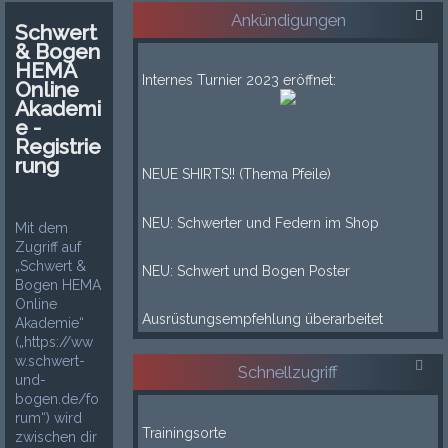
Ankündigungen
Schwert
& Bogen
___
HEMA
Internes Turnier 2023 eröffnet:
Online
Akademi
___
e -
Registrie
____
rung
NEUE SHIRTS!! (Thema Pfeile)
____
NEU: Schwerter und Federn im Shop
Mit dem
Zugriff auf
____
„Schwert &
NEU: Schwert und Bogen Poster
Bogen HEMA
____
Online
Ausrüstungsempfehlung überarbeitet
Akademie“
(„https://ww
w.schwert-
Schnellzugriff
und-
bogen.de/fo
-----
rum“) wird
Trainingsorte
zwischen dir