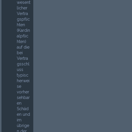
wesent
licher
Vertra
gspflic
hten
(Kardin
alpflic
hten)
auf die
bei
Vertra
gsschl
uss
typisc
herwei
se
vorher
sehbar
en
Schäd
en und
im
übrige
n der