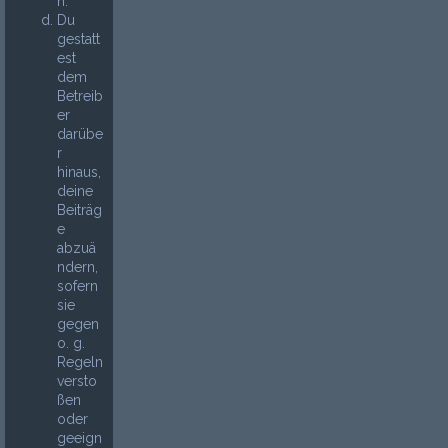
n.
Du
gestatt
est
dem
Betreib
er
darübe
r
hinaus,
deine
Beiträg
e
abzuä
ndern,
sofern
sie
gegen
o. g.
Regeln
versto
ßen
oder
geeign