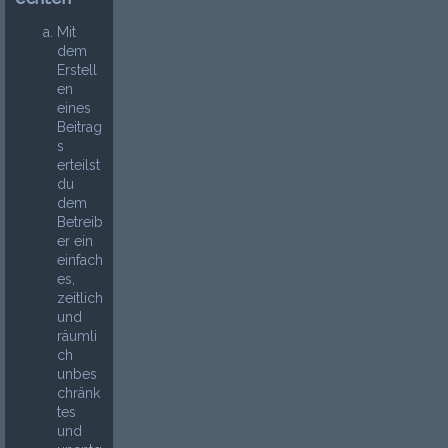
Mit
dem
Erstell
en
eines
Beitrag
s
erteilst
du
dem
Betreib
er ein
einfach
es,
zeitlich
und
räumli
ch
unbes
chränk
tes
und