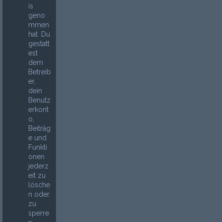
is
geno
mmen
hat. Du
gestatt
est
dem
Betreib
er,
dein
Benutz
erkont
o,
Beiträg
e und
Funkti
onen
jederz
eit zu
lösche
n oder
zu
sperre