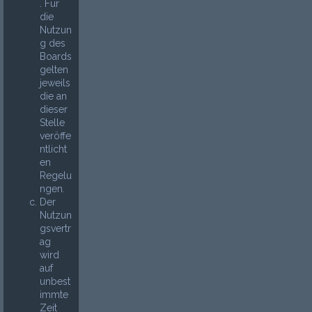
. Für
die
Nutzun
g des
Boards
gelten
jeweils
die an
dieser
Stelle
veröffe
ntlicht
en
Regelu
ngen.
Der
Nutzun
gsvertr
ag
wird
auf
unbest
immte
Zeit