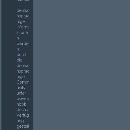
t;
deutsc
hsprac
hige
Inform
atione
n
werde
n
durch
die
deutsc
hsprac
hige
Comm
unity
unter
www.p
hpbb.
de zur
Verfüg
ung
gestell