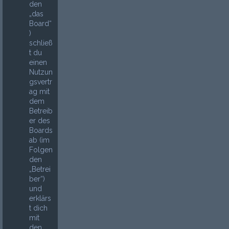
den
„das
Board“
)
schließ
t du
einen
Nutzun
gsvertr
ag mit
dem
Betreib
er des
Boards
ab (im
Folgen
den
„Betrei
ber“)
und
erklärs
t dich
mit
den