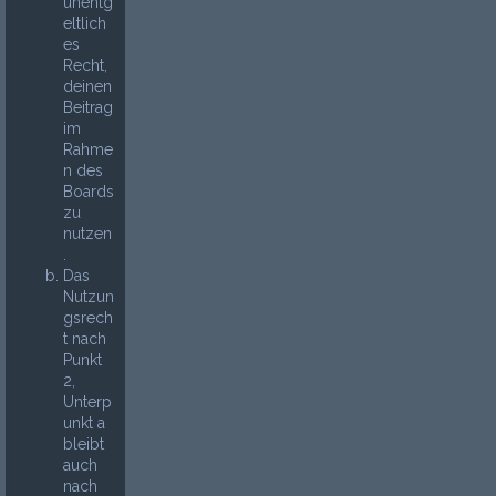
unentg
eltlich
es
Recht,
deinen
Beitrag
im
Rahme
n des
Boards
zu
nutzen
.
Das
Nutzun
gsrech
t nach
Punkt
2,
Unterp
unkt a
bleibt
auch
nach