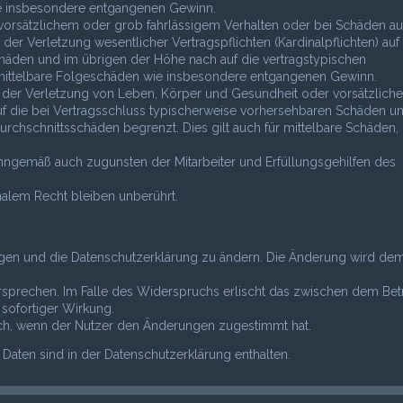
wie insbesondere entgangenen Gewinn.
vorsätzlichem oder grob fahrlässigem Verhalten oder bei Schäden au
r Verletzung wesentlicher Vertragspflichten (Kardinalpflichten) auf 
häden und im übrigen der Höhe nach auf die vertragstypischen
r mittelbare Folgeschäden wie insbesondere entgangenen Gewinn.
 der Verletzung von Leben, Körper und Gesundheit oder vorsätzlich
uf die bei Vertragsschluss typischerweise vorhersehbaren Schäden u
rchschnittsschäden begrenzt. Dies gilt auch für mittelbare Schäden,
inngemäß auch zugunsten der Mitarbeiter und Erfüllungsgehilfen des
alem Recht bleiben unberührt.
ungen und die Datenschutzerklärung zu ändern. Die Änderung wird de
rsprechen. Im Falle des Widerspruchs erlischt das zwischen dem Bet
sofortiger Wirkung.
ich, wenn der Nutzer den Änderungen zugestimmt hat.
aten sind in der Datenschutzerklärung enthalten.