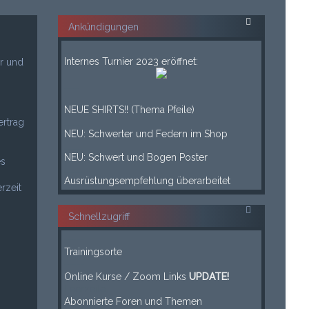
Ankündigungen
___
Internes Turnier 2023 eröffnet:
r und
___
____
NEUE SHIRTS!! (Thema Pfeile)
ertrag
____
NEU: Schwerter und Federn im Shop
____
NEU: Schwert und Bogen Poster
es
____
Ausrüstungsempfehlung überarbeitet
rzeit
Schnellzugriff
-----
Trainingsorte
-----
Online Kurse / Zoom Links
UPDATE!
Leerzeile
Abonnierte Foren und Themen