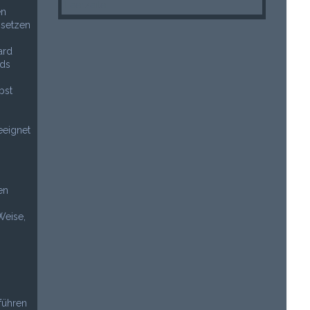
Leerzeile
en
 setzen
ard
rds
bst
eeignet
en
Weise,
uführen