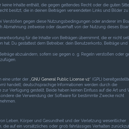
er keine Inhalte enthält, die gegen geltendes Recht oder die guten Sitt
echt besitzt, die in deinen Beiträgen verwendeten Links und Bilder zu
 Bei Verstößen gegen diese Nutzungsbedingungen oder anderer im Bo
nach Abmahnung zeitweise oder dauerhaft von der Nutzung dieses Boa
rantwortung für die Inhalte von Beiträgen übernimmt, die er nicht sel
n hat. Du gestattest dem Betreiber, dein Benutzerkonto, Beiträge und
Beiträge abzuändern, sofern sie gegen o. g. Regeln verstoßen oder g
uzufügen.
 eine unter der „
GNU General Public License v2
“ (GPL) bereitgestellt
) handelt; deutschsprachige Informationen werden durch die
r Verfügung gestellt. Beide haben keinen Einfluss auf die Art und 
esondere die Verwendung der Software für bestimmte Zwecke nicht
s nehmen.
 von Leben, Körper und Gesundheit und der Verletzung wesentlicher
en, die auf ein vorsätzliches oder grob fahrlässiges Verhalten zurückz