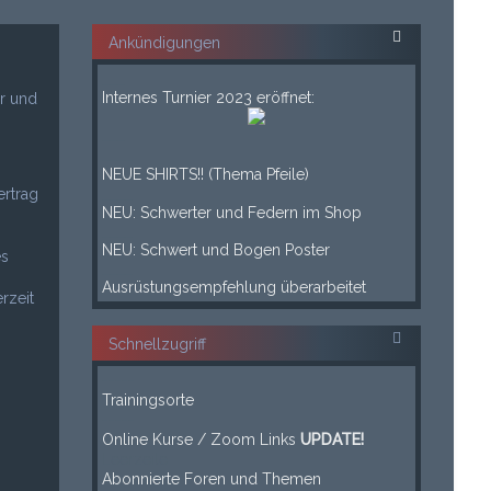
Ankündigungen
___
Internes Turnier 2023 eröffnet:
r und
___
____
NEUE SHIRTS!! (Thema Pfeile)
ertrag
____
NEU: Schwerter und Federn im Shop
____
NEU: Schwert und Bogen Poster
es
____
Ausrüstungsempfehlung überarbeitet
rzeit
Schnellzugriff
-----
Trainingsorte
-----
Online Kurse / Zoom Links
UPDATE!
Leerzeile
Abonnierte Foren und Themen