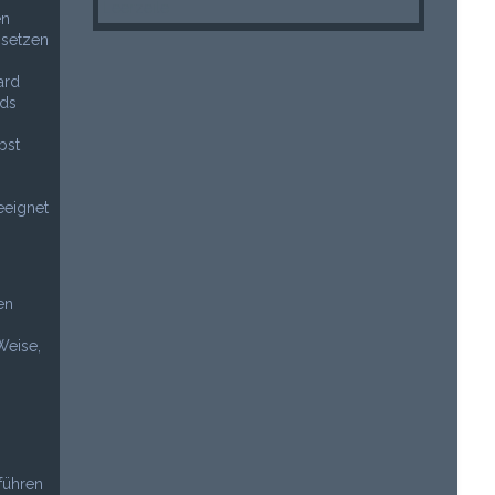
Leerzeile
en
 setzen
ard
rds
bst
eeignet
en
Weise,
uführen