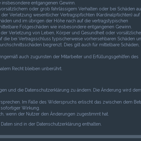
wie insbesondere entgangenen Gewinn.
vorsätzlichem oder grob fahrlässigem Verhalten oder bei Schäden au
r Verletzung wesentlicher Vertragspflichten (Kardinalpflichten) auf 
häden und im übrigen der Höhe nach auf die vertragstypischen
r mittelbare Folgeschäden wie insbesondere entgangenen Gewinn.
 der Verletzung von Leben, Körper und Gesundheit oder vorsätzlich
uf die bei Vertragsschluss typischerweise vorhersehbaren Schäden u
rchschnittsschäden begrenzt. Dies gilt auch für mittelbare Schäden,
inngemäß auch zugunsten der Mitarbeiter und Erfüllungsgehilfen des
alem Recht bleiben unberührt.
ungen und die Datenschutzerklärung zu ändern. Die Änderung wird de
rsprechen. Im Falle des Widerspruchs erlischt das zwischen dem Bet
sofortiger Wirkung.
ich, wenn der Nutzer den Änderungen zugestimmt hat.
aten sind in der Datenschutzerklärung enthalten.