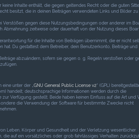
er keine Inhalte enthält, die gegen geltendes Recht oder die guten Sitt
echt besitzt, die in deinen Beiträgen verwendeten Links und Bilder zu
 Bei Verstößen gegen diese Nutzungsbedingungen oder anderer im Bo
nach Abmahnung zeitweise oder dauerhaft von der Nutzung dieses Boa
rantwortung für die Inhalte von Beiträgen übernimmt, die er nicht sel
n hat. Du gestattest dem Betreiber, dein Benutzerkonto, Beiträge und
Beiträge abzuändern, sofern sie gegen o. g. Regeln verstoßen oder g
uzufügen.
 eine unter der „
GNU General Public License v2
“ (GPL) bereitgestellt
) handelt; deutschsprachige Informationen werden durch die
r Verfügung gestellt. Beide haben keinen Einfluss auf die Art und 
esondere die Verwendung der Software für bestimmte Zwecke nicht
s nehmen.
 von Leben, Körper und Gesundheit und der Verletzung wesentlicher
en, die auf ein vorsätzliches oder grob fahrlässiges Verhalten zurückz