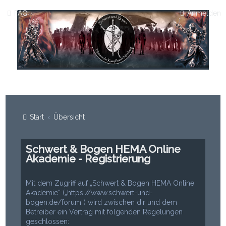
FAQ
Anmelden
Start
Übersicht
Schwert & Bogen HEMA Online
Akademie - Registrierung
Mit dem Zugriff auf „Schwert & Bogen HEMA Online
Akademie“ („https://www.schwert-und-
bogen.de/forum“) wird zwischen dir und dem
Betreiber ein Vertrag mit folgenden Regelungen
geschlossen: