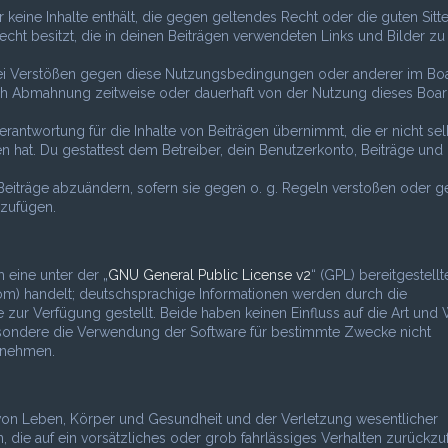
er keine Inhalte enthält, die gegen geltendes Recht oder die guten Sitt
echt besitzt, die in deinen Beiträgen verwendeten Links und Bilder zu
 Bei Verstößen gegen diese Nutzungsbedingungen oder anderer im Bo
nach Abmahnung zeitweise oder dauerhaft von der Nutzung dieses Boa
rantwortung für die Inhalte von Beiträgen übernimmt, die er nicht sel
n hat. Du gestattest dem Betreiber, dein Benutzerkonto, Beiträge und
Beiträge abzuändern, sofern sie gegen o. g. Regeln verstoßen oder g
uzufügen.
 eine unter der „
GNU General Public License v2
“ (GPL) bereitgestellt
) handelt; deutschsprachige Informationen werden durch die
r Verfügung gestellt. Beide haben keinen Einfluss auf die Art und 
esondere die Verwendung der Software für bestimmte Zwecke nicht
s nehmen.
 von Leben, Körper und Gesundheit und der Verletzung wesentlicher
en, die auf ein vorsätzliches oder grob fahrlässiges Verhalten zurückz