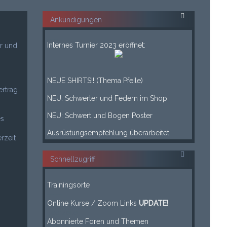
Ankündigungen
___
Internes Turnier 2023 eröffnet:
r und
___
____
NEUE SHIRTS!! (Thema Pfeile)
ertrag
____
NEU: Schwerter und Federn im Shop
____
NEU: Schwert und Bogen Poster
es
____
Ausrüstungsempfehlung überarbeitet
rzeit
Schnellzugriff
-----
Trainingsorte
-----
Online Kurse / Zoom Links
UPDATE!
Leerzeile
Abonnierte Foren und Themen