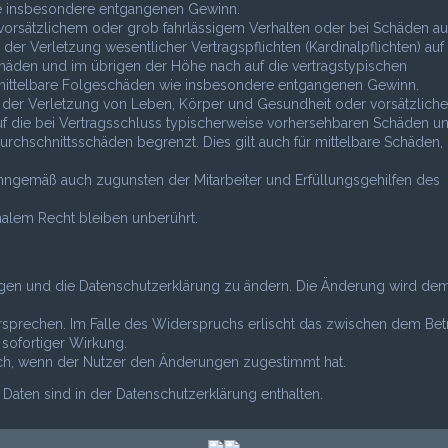
wie insbesondere entgangenen Gewinn.
vorsätzlichem oder grob fahrlässigem Verhalten oder bei Schäden au
r Verletzung wesentlicher Vertragspflichten (Kardinalpflichten) auf 
häden und im übrigen der Höhe nach auf die vertragstypischen
r mittelbare Folgeschäden wie insbesondere entgangenen Gewinn.
 der Verletzung von Leben, Körper und Gesundheit oder vorsätzlich
uf die bei Vertragsschluss typischerweise vorhersehbaren Schäden u
rchschnittsschäden begrenzt. Dies gilt auch für mittelbare Schäden,
inngemäß auch zugunsten der Mitarbeiter und Erfüllungsgehilfen des
alem Recht bleiben unberührt.
ungen und die Datenschutzerklärung zu ändern. Die Änderung wird de
rsprechen. Im Falle des Widerspruchs erlischt das zwischen dem Bet
sofortiger Wirkung.
ich, wenn der Nutzer den Änderungen zugestimmt hat.
aten sind in der Datenschutzerklärung enthalten.