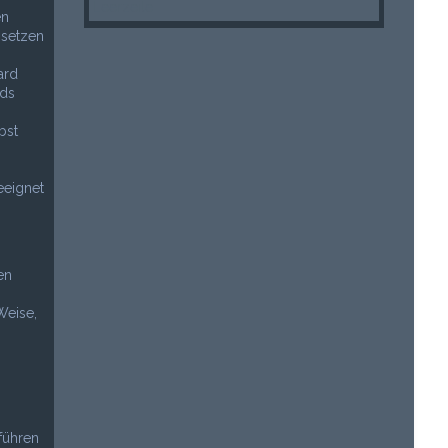
Leerzeile
en
 setzen
ard
rds
bst
eeignet
en
Weise,
uführen