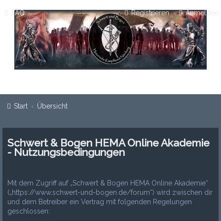
FAQ
Registrieren
Anmelden
Start
Übersicht
Schwert & Bogen HEMA Online Akademie
- Nutzungsbedingungen
Mit dem Zugriff auf „Schwert & Bogen HEMA Online Akademie“
(„https://www.schwert-und-bogen.de/forum“) wird zwischen dir
und dem Betreiber ein Vertrag mit folgenden Regelungen
geschlossen: