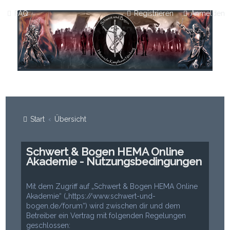
FAQ
Registrieren
Anmelden
Start
Übersicht
Schwert & Bogen HEMA Online
Akademie - Nutzungsbedingungen
Mit dem Zugriff auf „Schwert & Bogen HEMA Online
Akademie“ („https://www.schwert-und-
bogen.de/forum“) wird zwischen dir und dem
Betreiber ein Vertrag mit folgenden Regelungen
geschlossen: