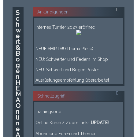
S
Ankündigungen
c
___
h
Internes Turnier 2023 eröffnet:
w
e
___
rt
____
&
NEUE SHIRTS!! (Thema Pfeile)
B
____
o
NEU: Schwerter und Federn im Shop
g
____
e
NEU: Schwert und Bogen Poster
____
n
Ausrüstungsempfehlung überarbeitet
H
E
M
Schnellzugriff
A
O
-----
n
Trainingsorte
li
-----
n
Online Kurse / Zoom Links
UPDATE!
e
Leerzeile
A
Abonnierte Foren und Themen