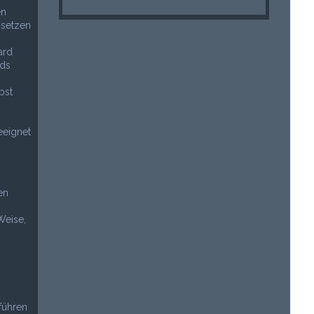
Leerzeile
en
 setzen
ard
rds
bst
eeignet
en
Weise,
uführen