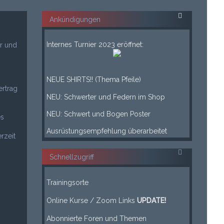
Ankündigungen
___
Internes Turnier 2023 eröffnet:
r und
___
____
NEUE SHIRTS!! (Thema Pfeile)
ertrag
____
NEU: Schwerter und Federn im Shop
____
NEU: Schwert und Bogen Poster
es
____
Ausrüstungsempfehlung überarbeitet
rzeit
Schnellzugriff
-----
Trainingsorte
-----
Online Kurse / Zoom Links
UPDATE!
Leerzeile
Abonnierte Foren und Themen