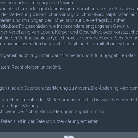
wie insbesondere entgangenen Gewinn.
vorsätzlichem oder grob fahrlässigem Verhalten oder bei Schäden au
r Verletzung wesentlicher Vertragspflichten (Kardinalpflichten) auf 
häden und im übrigen der Höhe nach auf die vertragstypischen
r mittelbare Folgeschäden wie insbesondere entgangenen Gewinn.
 der Verletzung von Leben, Körper und Gesundheit oder vorsätzlich
uf die bei Vertragsschluss typischerweise vorhersehbaren Schäden u
rchschnittsschäden begrenzt. Dies gilt auch für mittelbare Schäden,
inngemäß auch zugunsten der Mitarbeiter und Erfüllungsgehilfen des
alem Recht bleiben unberührt.
ungen und die Datenschutzerklärung zu ändern. Die Änderung wird de
rsprechen. Im Falle des Widerspruchs erlischt das zwischen dem Bet
sofortiger Wirkung.
ich, wenn der Nutzer den Änderungen zugestimmt hat.
aten sind in der Datenschutzerklärung enthalten.