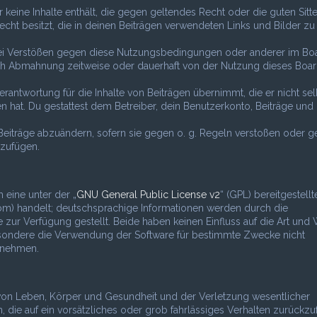
er keine Inhalte enthält, die gegen geltendes Recht oder die guten Sitt
echt besitzt, die in deinen Beiträgen verwendeten Links und Bilder zu
 Bei Verstößen gegen diese Nutzungsbedingungen oder anderer im Bo
nach Abmahnung zeitweise oder dauerhaft von der Nutzung dieses Boa
rantwortung für die Inhalte von Beiträgen übernimmt, die er nicht sel
n hat. Du gestattest dem Betreiber, dein Benutzerkonto, Beiträge und
Beiträge abzuändern, sofern sie gegen o. g. Regeln verstoßen oder g
uzufügen.
 eine unter der „
GNU General Public License v2
“ (GPL) bereitgestellt
) handelt; deutschsprachige Informationen werden durch die
r Verfügung gestellt. Beide haben keinen Einfluss auf die Art und 
esondere die Verwendung der Software für bestimmte Zwecke nicht
s nehmen.
 von Leben, Körper und Gesundheit und der Verletzung wesentlicher
en, die auf ein vorsätzliches oder grob fahrlässiges Verhalten zurückz